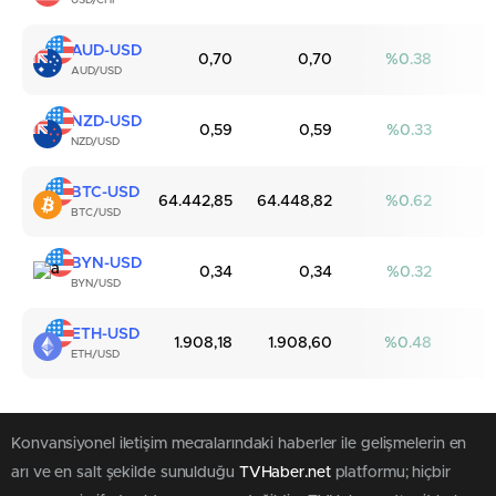
USD/CHF
AUD-USD
0,70
0,70
0.38
AUD/USD
NZD-USD
0,59
0,59
0.33
NZD/USD
BTC-USD
64.442,85
64.448,82
0.62
BTC/USD
BYN-USD
0,34
0,34
0.32
BYN/USD
ETH-USD
1.908,18
1.908,60
0.48
ETH/USD
Konvansiyonel iletişim mecralarındaki haberler ile gelişmelerin en
arı ve en salt şekilde sunulduğu
TVHaber.net
platformu; hiçbir