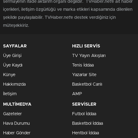
sermayenin ifade aktarım organı değildir. TVHaber.net'e ait haber
içerikleri, iletişim özgürlüğü ve marka etikleri kapsamında dilenilen
şekilde paylaşılabilir. TVHaber.net'e destek verdiğiniz için
müteşekkiriz.
SAYFALAR
HIZLI SERVİS
Üye Girişi
TV Yayın Akışları
Üye Kaydı
Tenis İddaa
Künye
Yazarlar Site
Hakkımızda
Basketbol Canlı
İletişim
AMP
MULTİMEDYA
SERVİSLER
Gazeteler
Futbol İddaa
Hava Durumu
Basketbol İddaa
Haber Gönder
Hentbol İddaa