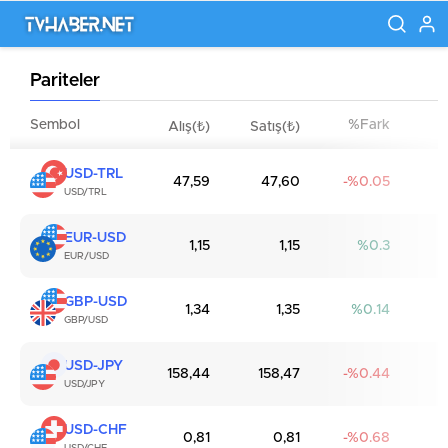
Pariteler
Sembol
%Fark
Alış(₺)
Satış(₺)
USD-TRL
47,59
47,60
0.05
USD/TRL
EUR-USD
1,15
1,15
0.3
EUR/USD
GBP-USD
1,34
1,35
0.14
GBP/USD
USD-JPY
158,44
158,47
0.44
USD/JPY
USD-CHF
0,81
0,81
0.68