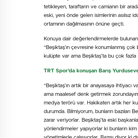
tetikleyen, taraftarın ve camianın bir ara
eski, yeni önde gelen isimlerinin asılsız
ortamının dağılmasının önüne geçti.
Konuya dair değerlendirmelerde bulunan
“Beşiktaş’ın çevresine konumlanmış çok b
kulüpte var ama Beşiktaş’ta bu çok fazla 
TRT Spor’da konuşan Barış Yurduseven’
“Beşiktaş’ın artık bir anayasaya ihtiyacı
ama maalesef denk getirmek zorundayım.
medya terörü var. Hakikaten artık her kul
durumda. Bilmiyorum, bunların bazıları B
zarar veriyorlar. Beşiktaş’ta eski başkan
yönlendirmeler yapıyorlar ki bunların ki
yönetimlerle çalışıyorlar. Bazısı diyor ki dı