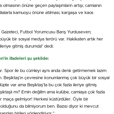
da olmasının önüne geçen paylaşımların artışı; camianın
 iddialarla kamuoyu önüne atılması; kargaşa ve kaos
 Gazeteci, Futbol Yorumcusu Barış Yurduseven;
üyük bir sosyal medya terörü var. Hakikaten artık her
ileriye gitmiş durumda” dedi.
in ifadeleri şu şekilde:
 var. Spor ile bu cümleyi aynı anda denk getirmemek lazım
 Beşiktaş’ın çevresine konumlanmış çok büyük bir sosyal
üpte var ama Beşiktaş’ta bu çok fazla ileriye gitmiş
eşiktaşlı mı? Emin değilim ama kulübe, camiaya çok fazla
lar maça gelmiyor! Herkesi küstürdüler. Öyle bir
m olduğunu da bilmiyorum ben. Bazısı diyor ki mevcut
şarıdan birileri yönlendiriyor.”