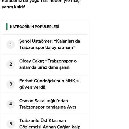
Karadeniz’de yoğun sis nedeniyle maç
yarım kaldı!
KATEGORİNİN POPÜLERLERİ
Şenol Ustaömer; “Kalanları da
1
Trabzonspor’da oynatmam”
Olcay Çakır; “Trabzonspor o
2
anlamda biraz daha şanslı
görünüyor”
Ferhat Gündoğdu’nun MHK’sı,
3
güven verdi!
Osman Sakallıoğlu’ndan
4
Trabzonspor camiasına Avcı
eleştirisi!
Trabzonlu Üst Klasman
5
Gözlemcisi Adnan Çağlar, kalp