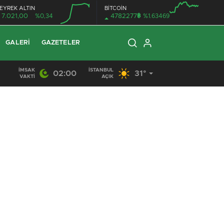
EYREK ALTIN
BİTCOİN
฿
7.021,00
%0,34
4782277
%1.63469
GALERI
GAZETELER
İMSAK
İSTANBUL
02:00
31°
VAKTI
AÇIK