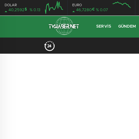
DOLAR
EURO
$
€
40,2592
% 0.13
46,7280
% 0.07
SERVIS
GÜNDEM