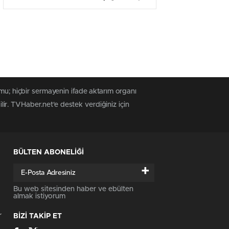
krizi geçirdi!
mu; hiçbir sermayenin ifade aktarım organı
ilir. TVHaber.net'e destek verdiğiniz için
BÜLTEN ABONELİĞİ
+
Bu web sitesinden haber ve ebülten
almak istiyorum
r
BİZİ TAKİP ET