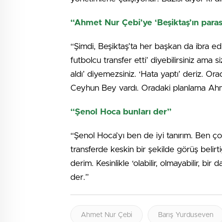
“Ahmet Nur Çebi’ye ‘Beşiktaş’ın parasın
“Şimdi, Beşiktaş’ta her başkan da ibra ed
futbolcu transfer etti’ diyebilirsiniz ama 
aldı’ diyemezsiniz. ‘Hata yaptı’ deriz. O
Ceyhun Bey vardı. Oradaki planlama Ahme
“Şenol Hoca bunları der”
“Şenol Hoca’yı ben de iyi tanırım. Ben ço
transferde keskin bir şekilde görüş belir
derim. Kesinlikle ‘olabilir, olmayabilir, bi
der.”
Ahmet Nur Çebi
Barış Yurduseven