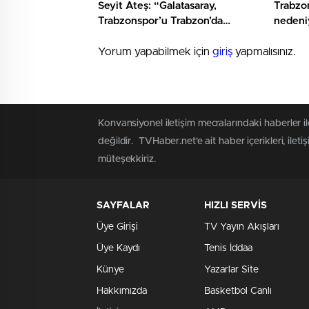
Seyit Ateş: “Galatasaray,
Trabzon
Trabzonspor’u Trabzon’da
nedeni
yenerse…”
maçınd
Yorum yapabilmek için
giriş
yapmalısınız.
Konvansiyonel iletişim mecralarındaki haberler i
değildir. TVHaber.net'e ait haber içerikleri, ile
müteşekkiriz.
SAYFALAR
HIZLI SERVİS
Üye Girişi
TV Yayın Akışları
Üye Kaydı
Tenis İddaa
Künye
Yazarlar Site
Hakkımızda
Basketbol Canlı