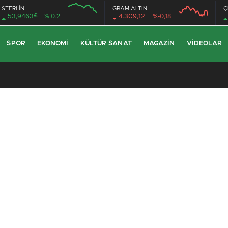
STERLİN
GRAM ALTIN
Ç
£
53,9463
% 0.2
4.309,12
%-0,18
SPOR
EKONOMI
KÜLTÜR SANAT
MAGAZIN
VIDEOLAR