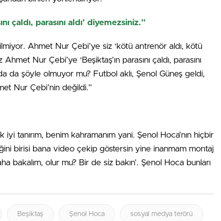
ı çaldı, parasını aldı’ diyemezsiniz.”
ilmiyor. Ahmet Nur Çebi’ye siz ‘kötü antrenör aldı, kötü
siz Ahmet Nur Çebi’ye ‘Beşiktaş’ın parasını çaldı, parasını
rada da şöyle olmuyor mu? Futbol aklı, Şenol Güneş geldi,
t Nur Çebi’nin değildi.”
k iyi tanırım, benim kahramanım yani. Şenol Hoca’nın hiçbir
tiğini birisi bana video çekip göstersin yine inanmam montaj
r daha bakalım, olur mu? Bir de siz bakın’. Şenol Hoca bunları
Beşiktaş
Şenol Hoca
sosyal medya terörü