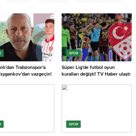
R
SPOR
anlı’dan Trabzonspor’a
Süper Lig’de futbol oyun
 Tsygankov’dan vazgeçin!
kuralları değişti! TV Haber ulaştı
R
SPOR