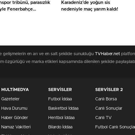
spor tribünü, parasızlık
Karadeniz’de yoğun sis
yle Fenerbahçe
nedeniyle maç yarım kaldı!
an vazgeçti!
le gelişmelerin en arı ve en salt şekilde sunulduğu
TVHaber.net
platfor
tişim özgürlüğü ve marka etikleri kapsamında dilenilen şekilde paylaşılab
MULTİMEDYA
SERVİSLER
SERVİSLER 2
Gazeteler
Futbol İddaa
Canlı Borsa
Hava Durumu
Basketbol İddaa
Canlı Sonuçlar
Haber Gönder
Hentbol İddaa
Canlı TV
Namaz Vakitleri
Bilardo İddaa
Futbol Canlı Sonuçla