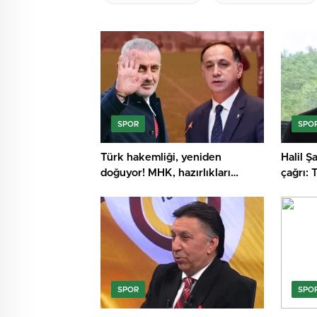
SPOR
SPO
Türk hakemliği, yeniden
Halil Ş
doğuyor! MHK, hazırlıkları
çağrı:
tamamladı
SPOR
SPO